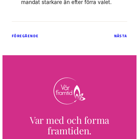
mandat starkare än efter förra valet.
FÖREGÅENDE
NÄSTA
Var med och forma
framtiden.