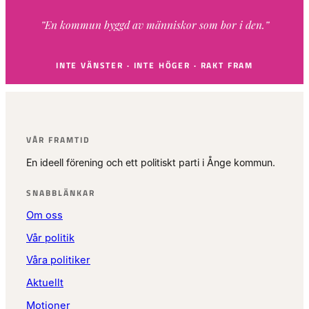
”En kommun byggd av människor som bor i den.”
INTE VÄNSTER · INTE HÖGER · RAKT FRAM
VÅR FRAMTID
En ideell förening och ett politiskt parti i Ånge kommun.
SNABBLÄNKAR
Om oss
Vår politik
Våra politiker
Aktuellt
Motioner