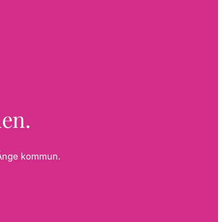
den.
 i Ånge kommun.