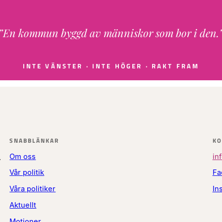
”En kommun byggd av människor som bor i den.
INTE VÄNSTER · INTE HÖGER · RAKT FRAM
SNABBLÄNKAR
KO
Om oss
in
.
Vår politik
Fa
Våra politiker
In
Aktuellt
Motioner