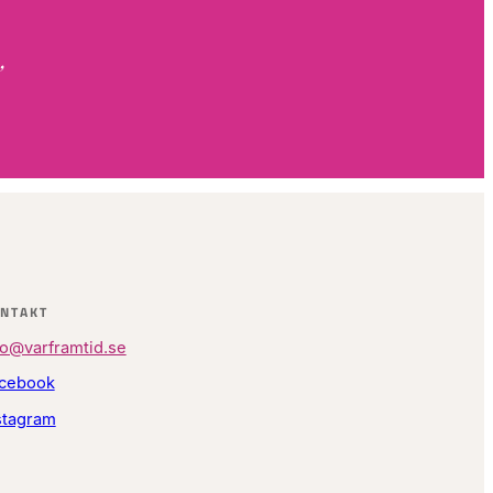
”
NTAKT
fo@varframtid.se
cebook
stagram