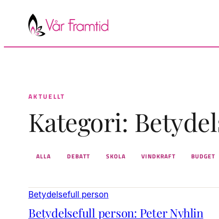
Hoppa
till
innehåll
AKTUELLT
Kategori:
Betydel
ALLA
DEBATT
SKOLA
VINDKRAFT
BUDGET
Inlägg
Betydelsefull person
Betydelsefull person: Peter Nyhlin