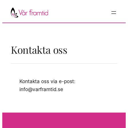
Hoppa
till
innehåll
Kontakta oss
Kontakta oss via e-post:
info@varframtid.se